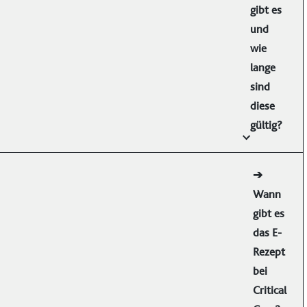
gibt es
und
wie
lange
sind
diese
gültig?
➔
Wann
gibt es
das E-
Rezept
bei
Critical