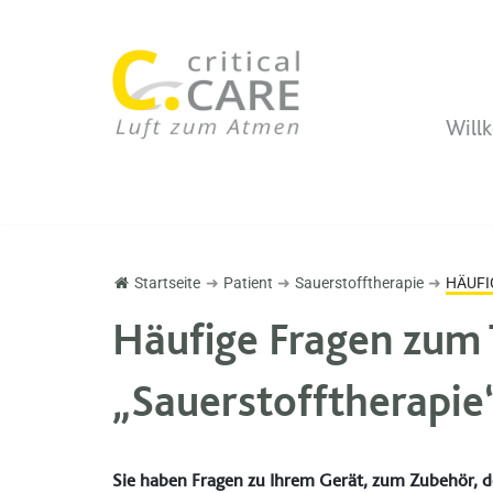
Zum
Inhalt
springen
Will
SAUERSTOFFTHERAPIE
ÄRZTE & VERSORGER
➔ Unsere Philosophie
➔ Willkommen!
➔ Patienten-Info
➔ Unsere Geschichte
➔ Fort- und Weiterbildung
➔ Überleitungsmanagement
Startseite
➜
Patient
➜
Sauerstofftherapie
➜
HÄUFI
➔ Reiseservice
➔ Unser Team
➔ Kommunikation
➔ Homecaremanagement
Häufige Fragen zum
➔ Erstattung Stromkosten
➔ Versorgungscenter
„Sauerstofftherapie
➔ Atemtrainer
➔ B2B
➔ FAQ (HÄUFIGE FRAGEN)
➔ Verordnungsvordrucke
Sie haben Fragen zu Ihrem Gerät, zum Zubehör, 