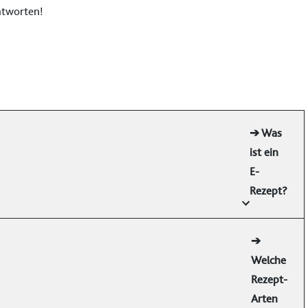
ntworten!
➔ Was
ist ein
E-
Rezept?
➔
Welche
Rezept-
Arten