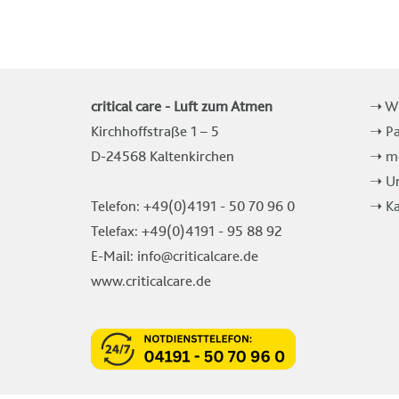
critical care - Luft zum Atmen
➝
W
Kirchhoffstraße 1 – 5
➝
Pa
D-24568 Kaltenkirchen
➝
me
➝
U
Telefon: +49(0)4191 - 50 70 96 0
➝
Ka
Telefax: +49(0)4191 - 95 88 92
E-Mail: info@criticalcare.de
www.criticalcare.de